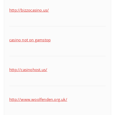
http://bizzocasino.us/
casino not on gamstop
http://casinohost.us/
http://www.woolfenden.org.uk/