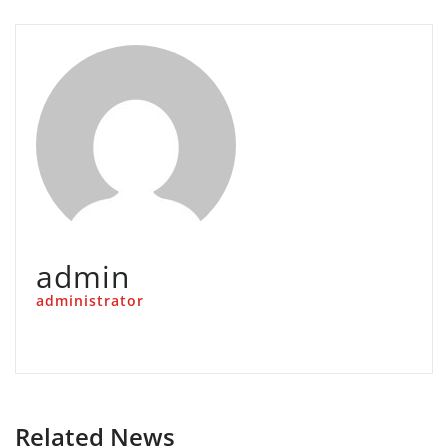
admin
administrator
Related News