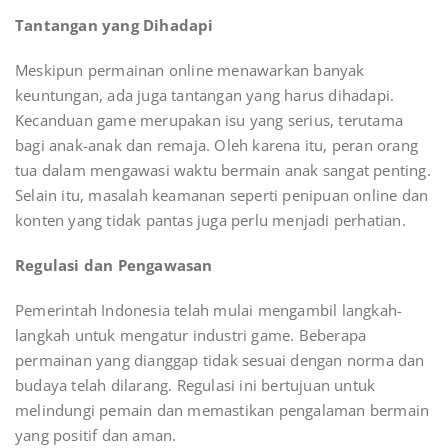
Tantangan yang Dihadapi
Meskipun permainan online menawarkan banyak
keuntungan, ada juga tantangan yang harus dihadapi.
Kecanduan game merupakan isu yang serius, terutama
bagi anak-anak dan remaja. Oleh karena itu, peran orang
tua dalam mengawasi waktu bermain anak sangat penting.
Selain itu, masalah keamanan seperti penipuan online dan
konten yang tidak pantas juga perlu menjadi perhatian.
Regulasi dan Pengawasan
Pemerintah Indonesia telah mulai mengambil langkah-
langkah untuk mengatur industri game. Beberapa
permainan yang dianggap tidak sesuai dengan norma dan
budaya telah dilarang. Regulasi ini bertujuan untuk
melindungi pemain dan memastikan pengalaman bermain
yang positif dan aman.