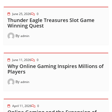
June 25, 2026
0
Thunder Eagle Treasures Slot Game
Winning Quest
By
admin
June 11, 2026
0
Why Online Gaming Inspires Millions of
Players
By
admin
April 11, 2026
0