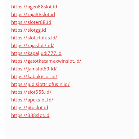
https://agen88slot.id
https://raja88slot.id
https://sloter88.id
https://slotgg.id
https://slottriofus.id/
https://rajaslot7.id/
https://kapaljudi777.id
https://gatotkacamaxwinslot.id/
https://jamslot69.id/
https://kabukislot.id/
https://judislottriofusin.id/
https://slot555.id/
https://apekslot.id/
https://jituslot.id
https://338slot.id