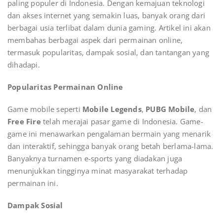
paling populer di Indonesia. Dengan kemajuan teknologi
dan akses internet yang semakin luas, banyak orang dari
berbagai usia terlibat dalam dunia gaming. Artikel ini akan
membahas berbagai aspek dari permainan online,
termasuk popularitas, dampak sosial, dan tantangan yang
dihadapi.
Popularitas Permainan Online
Game mobile seperti
Mobile Legends
,
PUBG Mobile
, dan
Free Fire
telah merajai pasar game di Indonesia. Game-
game ini menawarkan pengalaman bermain yang menarik
dan interaktif, sehingga banyak orang betah berlama-lama.
Banyaknya turnamen e-sports yang diadakan juga
menunjukkan tingginya minat masyarakat terhadap
permainan ini.
Dampak Sosial