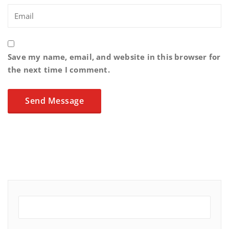
Save my name, email, and website in this browser for
the next time I comment.