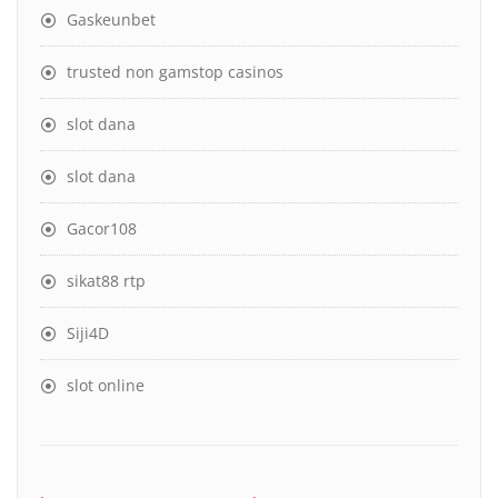
Gaskeunbet
trusted non gamstop casinos
slot dana
slot dana
Gacor108
sikat88 rtp
Siji4D
slot online